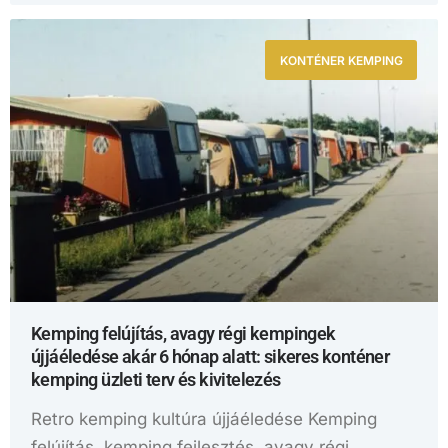
KONTÉNER KEMPING
Kemping felújítás, avagy régi kempingek
újjáéledése akár 6 hónap alatt: sikeres konténer
kemping üzleti terv és kivitelezés
Retro kemping kultúra újjáéledése Kemping
felújítás, kemping fejlesztés, avagy régi