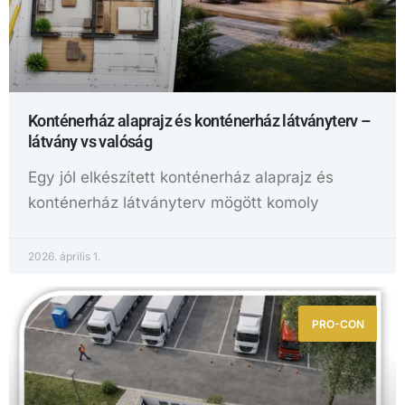
Konténerház alaprajz és konténerház látványterv –
látvány vs valóság
Egy jól elkészített konténerház alaprajz és
konténerház látványterv mögött komoly
2026. április 1.
PRO-CON