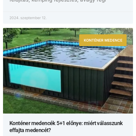
2024. szeptember 12.
KONTÉNER MEDENCE
Konténer medencék 5+1 előnye: miért válasszunk
effajta medencét?