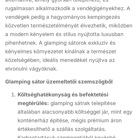
rugalmasan alkalmazkodik a vendégigényekhez. A
vendégek pedig a hagyományos kempingezés
közvetlen természetélményét élvezhetik, miközben
a modern kényelem és stílus nyújtotta luxusban
pihenhetnek. A glamping sátorok exkluzív és
kényelmes környezetet kínálnak a természet
közelségében, ideális menedéket nyújtva az
elvonulni vágyóknak.
Glamping sátor üzemeltetői szemszögből
Költséghatékonyság és befektetési
megtérülés:
glamping sátrak telepítése
általában alacsonyabb költséggel jár, mint egy
konténerház építése, mégis prémium áron
értékesíthető a szállás szolgáltatás.
Karbantartásuk szempontjából kevésbé