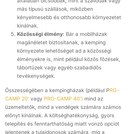
általában olcsóbbak, mint a szállodák vagy
más típusú szállások, miközben
kényelmesebb és otthonosabb környezetet
kínálnak.
Közösségi élmény
: Bár a mobilházak
magánéletet biztosítanak, a kemping
környezete lehetőséget ad a közösségi
élményekre is, mint például közös főzések,
tábortüzek vagy egyéb szabadidős
tevékenységek.
Összességében a kempingházak (például P
RO-
CAMP 20′
vagy
PRO-CAMP 40′)
mind az
üzemeltetők, mind a vendégek számára számos
előnyt kínálnak. A költséghatékonyság, gyors
telepítés és fenntarthatóság miatt vonzó opciót
jelentenek a tulajdonosok számára, míg a