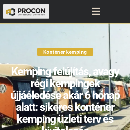
Konténer kemping
Kemping felújítás, avagy
régi kempingek
újjáéledése akár 6 hónap
alatt: sikeres konténer
kemping üzleti terv és