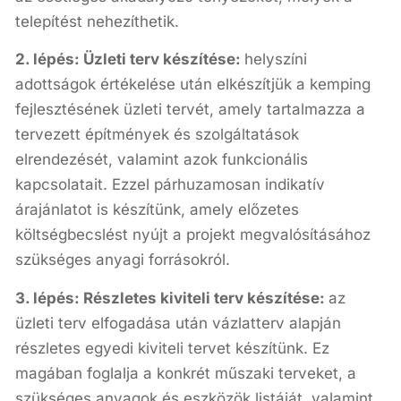
telepítést nehezíthetik.
2. lépés: Üzleti terv készítése:
helyszíni
adottságok értékelése után elkészítjük a kemping
fejlesztésének üzleti tervét, amely tartalmazza a
tervezett építmények és szolgáltatások
elrendezését, valamint azok funkcionális
kapcsolatait. Ezzel párhuzamosan indikatív
árajánlatot is készítünk, amely előzetes
költségbecslést nyújt a projekt megvalósításához
szükséges anyagi forrásokról.
3. lépés: Részletes kiviteli terv készítése:
az
üzleti terv elfogadása után vázlatterv alapján
részletes egyedi kiviteli tervet készítünk. Ez
magában foglalja a konkrét műszaki terveket, a
szükséges anyagok és eszközök listáját, valamint