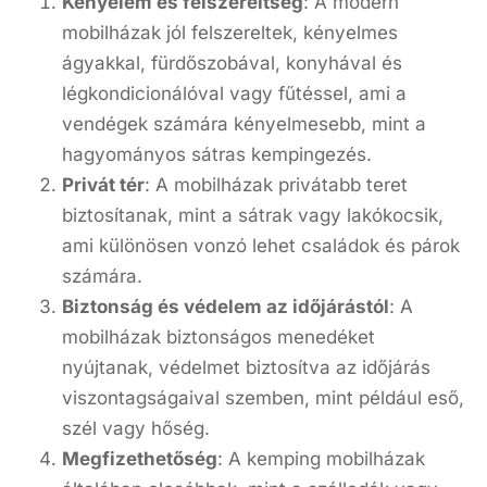
Kényelem és felszereltség
: A modern
mobilházak jól felszereltek, kényelmes
ágyakkal, fürdőszobával, konyhával és
légkondicionálóval vagy fűtéssel, ami a
vendégek számára kényelmesebb, mint a
hagyományos sátras kempingezés.
Privát tér
: A mobilházak privátabb teret
biztosítanak, mint a sátrak vagy lakókocsik,
ami különösen vonzó lehet családok és párok
számára.
Biztonság és védelem az időjárástól
: A
mobilházak biztonságos menedéket
nyújtanak, védelmet biztosítva az időjárás
viszontagságaival szemben, mint például eső,
szél vagy hőség.
Megfizethetőség
: A kemping mobilházak