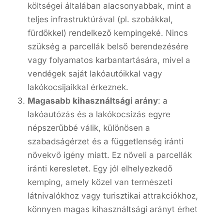
költségei általában alacsonyabbak, mint a
teljes infrastruktúrával (pl. szobákkal,
fürdőkkel) rendelkező kempingeké. Nincs
szükség a parcellák belső berendezésére
vagy folyamatos karbantartására, mivel a
vendégek saját lakóautóikkal vagy
lakókocsijaikkal érkeznek.
Magasabb kihasználtsági arány
: a
lakóautózás és a lakókocsizás egyre
népszerűbbé válik, különösen a
szabadságérzet és a függetlenség iránti
növekvő igény miatt. Ez növeli a parcellák
iránti keresletet. Egy jól elhelyezkedő
kemping, amely közel van természeti
látnivalókhoz vagy turisztikai attrakciókhoz,
könnyen magas kihasználtsági arányt érhet