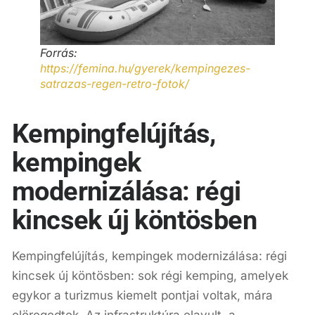
Forrás:
https://femina.hu/gyerek/kempingezes-
satrazas-regen-retro-fotok/
Kempingfelújítás,
kempingek
modernizálása: régi
kincsek új köntösben
Kempingfelújítás, kempingek modernizálása: régi
kincsek új köntösben: sok régi kemping, amelyek
egykor a turizmus kiemelt pontjai voltak, mára
elöregedtek. Az infrastruktúra elavult, a