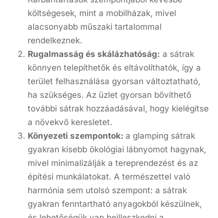
költségesek, mint a mobilházak, mivel
alacsonyabb műszaki tartalommal
rendelkeznek.
Rugalmasság és skálázhatóság:
a sátrak
könnyen telepíthetők és eltávolíthatók, így a
terület felhasználása gyorsan változtatható,
ha szükséges. Az üzlet gyorsan bővíthető
további sátrak hozzáadásával, hogy kielégítse
a növekvő keresletet.
Könyezeti szempontok:
a glamping sátrak
gyakran kisebb ökológiai lábnyomot hagynak,
mivel minimalizálják a tereprendezést és az
építési munkálatokat. A természettel való
harmónia sem utolsó szempont: a sátrak
gyakran fenntartható anyagokból készülnek,
és lehetőségük van beilleszkedni a