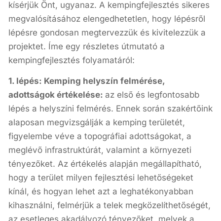
kísérjük Önt, ugyanaz. A kempingfejlesztés sikeres
megvalósításához elengedhetetlen, hogy lépésről
lépésre gondosan megtervezzük és kivitelezzük a
projektet. Íme egy részletes útmutató a
kempingfejlesztés folyamatáról:
1. lépés: Kemping helyszín felmérése,
adottságok értékelése:
az első és legfontosabb
lépés a helyszíni felmérés. Ennek során szakértőink
alaposan megvizsgálják a kemping területét,
figyelembe véve a topográfiai adottságokat, a
meglévő infrastruktúrát, valamint a környezeti
tényezőket. Az értékelés alapján megállapítható,
hogy a terület milyen fejlesztési lehetőségeket
kínál, és hogyan lehet azt a leghatékonyabban
kihasználni, felmérjük a telek megközelíthetőségét,
az esetleges akadályozó tényezőket, melyek a