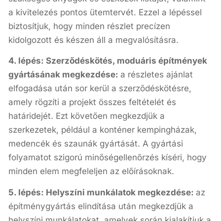
a kivitelezés pontos ütemtervét. Ezzel a lépéssel
biztosítjuk, hogy minden részlet precízen
kidolgozott és készen áll a megvalósításra.
4. lépés: Szerződéskötés, moduáris építmények
gyártásának megkezdése:
a részletes ajánlat
elfogadása után sor kerül a szerződéskötésre,
amely rögzíti a projekt összes feltételét és
határidejét. Ezt követően megkezdjük a
szerkezetek, például a konténer kempingházak,
medencék és szaunák gyártását. A gyártási
folyamatot szigorú minőségellenőrzés kíséri, hogy
minden elem megfeleljen az előírásoknak.
5. lépés: Helyszíni munkálatok megkezdése:
az
építménygyártás elindítása után megkezdjük a
helyszíni munkálatokat, amelyek során kialakítjuk a