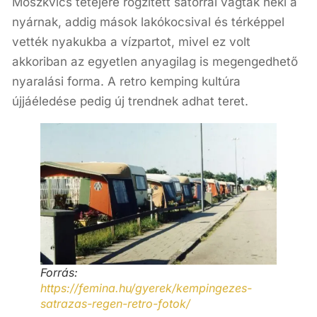
Moszkvics tetejére rögzített sátorral vágtak neki a
nyárnak, addig mások lakókocsival és térképpel
vették nyakukba a vízpartot, mivel ez volt
akkoriban az egyetlen anyagilag is megengedhető
nyaralási forma. A retro kemping kultúra
újjáéledése pedig új trendnek adhat teret.
Forrás:
https://femina.hu/gyerek/kempingezes-
satrazas-regen-retro-fotok/