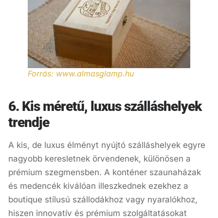
Forrás: www.almasglamp.hu
6. Kis méretű, luxus szálláshelyek
trendje
A kis, de luxus élményt nyújtó szálláshelyek egyre
nagyobb keresletnek örvendenek, különösen a
prémium szegmensben. A konténer szaunaházak
és medencék kiválóan illeszkednek ezekhez a
boutique stílusú szállodákhoz vagy nyaralókhoz,
hiszen innovatív és prémium szolgáltatásokat