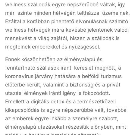
wellness szállodák egyre népszerűbbé váltak, így
már szinte minden hétvégén teltházzal üzemelnek.
Ezáltal a korábban pihentető elvonulásnak számító
wellness hétvégék mára kevésbé jelentenek valódi
menekvést a világ zajától, hiszen a szállodák is
megtelnek emberekkel és nyüzsgéssel.
Ennek köszönhetően az élményalapú és
fenntartható szállások iránti kereslet megnőtt, a
koronavírus járvány hatására a belföldi turizmus
előtérbe került, valamint a biztonság és a privát
utazási élmények iránti igény is fokozódott.
Emellett a digitális detox és a természetközeli
kikapcsolódás is egyre népszerűbbé vált, továbbá
az emberek egyre inkább a személyre szabott,
élményalapú utazásokat részesítik előnyben, mint