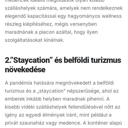
medencék ideális megoldások olyan kisebb
szálláshelyek számára, amelyek nem rendelkeznek
elegendő kapacitással egy hagyományos wellness
részleg kiépítéséhez, mégis versenyben
maradnának a piacon azáltal, hogy ilyen
szolgáltatásokat kínálnak.
2.”Staycation” és belföldi turizmus
növekedése
A pandémia hatására megnövekedett a belföldi
turizmus és a „staycation” népszerűsége, ahol az
emberek inkább helyben maradnak pihenni. A
kisebb vidéki szálláshelyek fellendülésével nőtt az
igény az egyedi élmények iránt, mint például a
privát szaunaház vagy medence. A konténer alapú