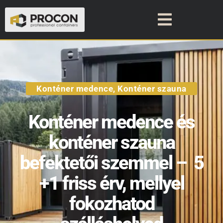
Konténer medence
,
Konténer szauna
Konténer medence és
konténer szauna
befektetői szemmel – 5
+1 friss érv, mellyel
fokozhatod