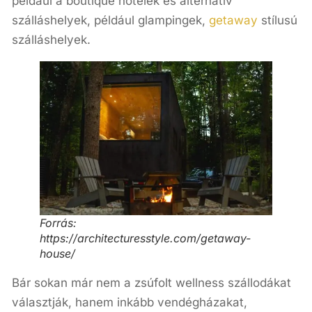
például a boutique hotelek és alternatív
szálláshelyek, például glampingek,
getaway
stílusú
szálláshelyek.
Forrás:
https://architecturesstyle.com/getaway-
house/
Bár sokan már nem a zsúfolt wellness szállodákat
választják, hanem inkább vendégházakat,