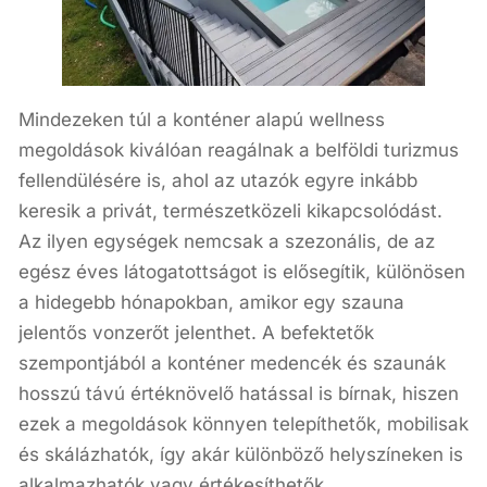
Mindezeken túl a konténer alapú wellness
megoldások kiválóan reagálnak a belföldi turizmus
fellendülésére is, ahol az utazók egyre inkább
keresik a privát, természetközeli kikapcsolódást.
Az ilyen egységek nemcsak a szezonális, de az
egész éves látogatottságot is elősegítik, különösen
a hidegebb hónapokban, amikor egy szauna
jelentős vonzerőt jelenthet. A befektetők
szempontjából a konténer medencék és szaunák
hosszú távú értéknövelő hatással is bírnak, hiszen
ezek a megoldások könnyen telepíthetők, mobilisak
és skálázhatók, így akár különböző helyszíneken is
alkalmazhatók vagy értékesíthetők.