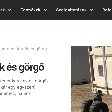
rek
Termékek
Szolgáltatások
Refe
nténer kerék és görgő
k és görgő
téner kerekek és görgők
Akár egy egyszerű
énerhez, nálunk