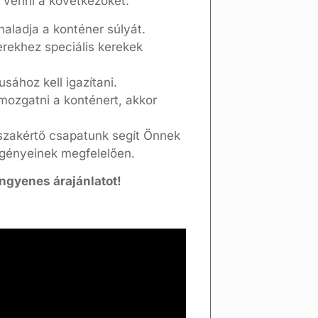
l venni a következőket:
aladja a konténer súlyát.
rekhez speciális kerekek
sához kell igazítani.
mozgatni a konténert, akkor
zakértő csapatunk segít Önnek
 igényeinek megfelelően.
ngyenes árajánlatot!