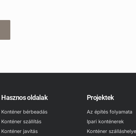
Hasznos oldalak
Projektek
Konténer bérbeadás
Az építés folyamata
Konténer szállítás
Ipari konténerek
Konténer javítás
Konténer szálláshely