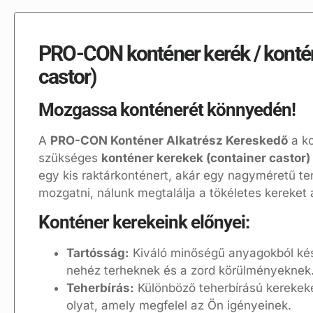
PRO-CON konténer kerék / kontén
castor)
Mozgassa konténerét könnyedén!
A
PRO-CON Konténer Alkatrész Kereskedő
a k
szükséges
konténer kerekek (container castor)
egy kis raktárkonténert, akár egy nagyméretű te
mozgatni, nálunk megtalálja a tökéletes kereket
Konténer kerekeink előnyei:
Tartósság:
Kiváló minőségű anyagokból kész
nehéz terheknek és a zord körülményeknek
Teherbírás:
Különböző teherbírású kerekeket
olyat, amely megfelel az Ön igényeinek.