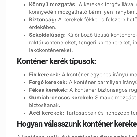
Könnyű mozgatás:
A kerekek forgóvillával 
könnyedén mozgatható bármilyen irányban
Biztonság:
A kerekek fékkel is felszerelhet
érdekében.
Sokoldalúság:
Különböző típusú konténerek
raktárkonténereket, tengeri konténereket, 
lakókonténereket.
Konténer kerék típusok:
Fix kerekek:
A konténer egyenes irányú m
Forgó kerekek:
A konténer bármilyen irán
Fékes kerekek:
A konténer biztonságos rög
Gumiabroncsos kerekek:
Simább mozgást é
biztosítanak.
Acél kerekek:
Tartósabbak és nehezebb terh
Hogyan válasszunk konténer kereke