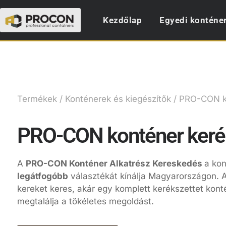
Kezdőlap
Egyedi konténe
Termékek
/
Konténerek és kiegészítők
/ PRO-CON ko
PRO-CON konténer keré
A
PRO-CON Konténer Alkatrész Kereskedés
a kon
legátfogóbb
választékát kínálja Magyarországon. 
kereket keres, akár egy komplett kerékszettet kont
megtalálja a tökéletes megoldást.