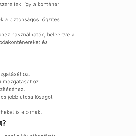
szereltek, így a konténer
.
ők a biztonságos rögzítés
hez használhatók, beleértve a
irodakonténereket és
ozgatásához.
yú mozgatásához.
zítéséhez.
s jobb ütésállóságot
eket is elbírnak.
t?