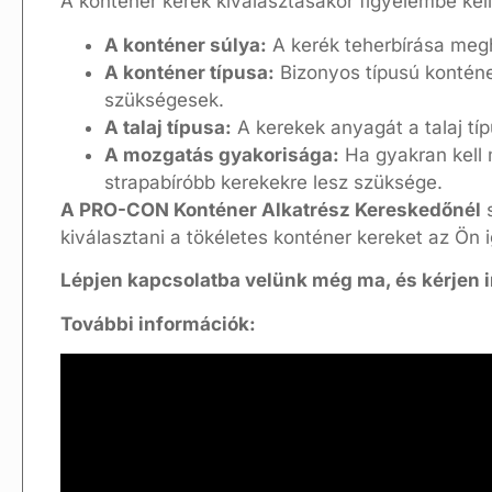
A konténer kerék kiválasztásakor figyelembe kel
A konténer súlya:
A kerék teherbírása megh
A konténer típusa:
Bizonyos típusú konténe
szükségesek.
A talaj típusa:
A kerekek anyagát a talaj típu
A mozgatás gyakorisága:
Ha gyakran kell 
strapabíróbb kerekekre lesz szüksége.
A PRO-CON Konténer Alkatrész Kereskedőnél
s
kiválasztani a tökéletes konténer kereket az Ön
Lépjen kapcsolatba velünk még ma, és kérjen i
További információk: