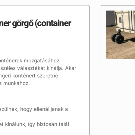
er görgő (container
onténerek mozgatásához
széles választékát kínálja. Akár
ngeri konténert szeretne
 a munkához.
ülnek, hogy ellenálljanak a
.
 kínálunk, így biztosan talál