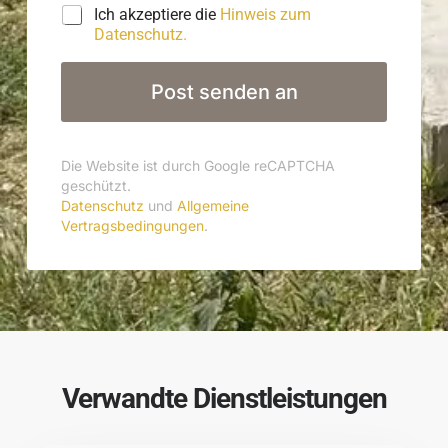
n
Ich akzeptiere die
Hinweis zum
Datenschutz.
Post senden an
Die Website ist durch Google reCAPTCHA
geschützt.
Datenschutz
und
Allgemeine
Vertragsbedingungen
.
Verwandte Dienstleistungen