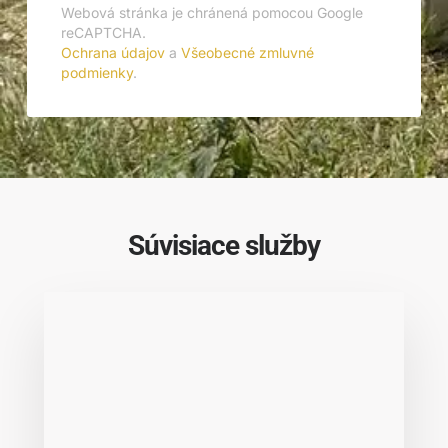
Webová stránka je chránená pomocou Google
reCAPTCHA.
Ochrana údajov
a
Všeobecné zmluvné
podmienky
.
Súvisiace služby