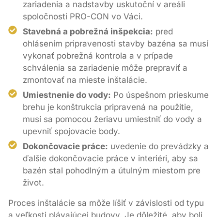
zariadenia a nadstavby uskutoční v areáli
spoločnosti PRO-CON vo Váci.
Stavebná a pobrežná inšpekcia:
pred
ohlásením pripravenosti stavby bazéna sa musí
vykonať pobrežná kontrola a v prípade
schválenia sa zariadenie môže prepraviť a
zmontovať na mieste inštalácie.
Umiestnenie do vody:
Po úspešnom prieskume
brehu je konštrukcia pripravená na použitie,
musí sa pomocou žeriavu umiestniť do vody a
upevniť spojovacie body.
Dokončovacie práce:
uvedenie do prevádzky a
ďalšie dokončovacie práce v interiéri, aby sa
bazén stal pohodlným a útulným miestom pre
život.
Proces inštalácie sa môže líšiť v závislosti od typu
a veľkosti plávajúcej budovy. Je dôležité, aby boli