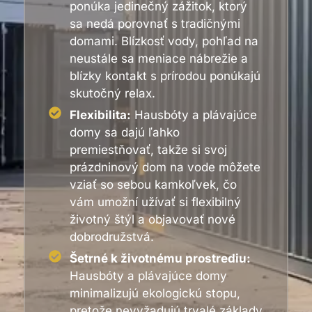
ponúka jedinečný zážitok, ktorý
sa nedá porovnať s tradičnými
domami. Blízkosť vody, pohľad na
neustále sa meniace nábrežie a
blízky kontakt s prírodou ponúkajú
skutočný relax.
Flexibilita:
Hausbóty a plávajúce
domy sa dajú ľahko
premiestňovať, takže si svoj
prázdninový dom na vode môžete
vziať so sebou kamkoľvek, čo
vám umožní užívať si flexibilný
životný štýl a objavovať nové
dobrodružstvá.
Šetrné k životnému prostrediu:
Hausbóty a plávajúce domy
minimalizujú ekologickú stopu,
pretože nevyžadujú trvalé základy