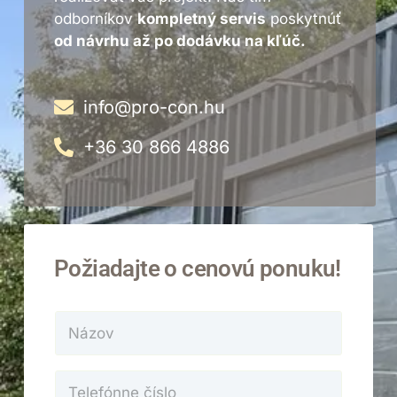
odborníkov
kompletný servis
poskytnúť
od návrhu až po dodávku na kľúč.
info@pro-con.hu
+36 30 866 4886
Požiadajte o cenovú ponuku!
N
á
z
o
T
v
e