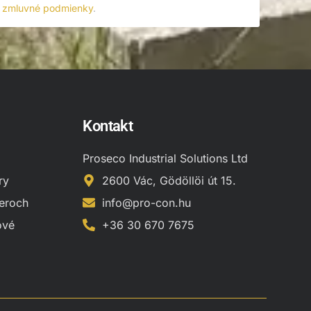
zmluvné podmienky
.
Kontakt
Proseco Industrial Solutions Ltd
ry
2600 Vác, Gödöllöi út 15.
neroch
info@pro-con.hu
ové
+36 30 670 7675