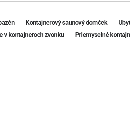
bazén
Kontajnerový saunový domček
Ubyt
e v kontajneroch zvonku
Priemyselné kontajn