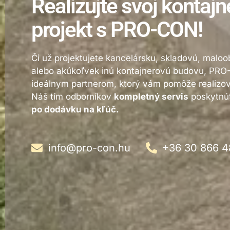
Realizujte svoj kontaj
projekt s PRO-CON!
Či už projektujete kancelársku, skladovú, malo
alebo akúkoľvek inú kontajnerovú budovu, PRO
ideálnym partnerom, ktorý vám pomôže realizova
Náš tím odborníkov
kompletný servis
poskytnú
po dodávku na kľúč.
info@pro-con.hu
+36 30 866 4