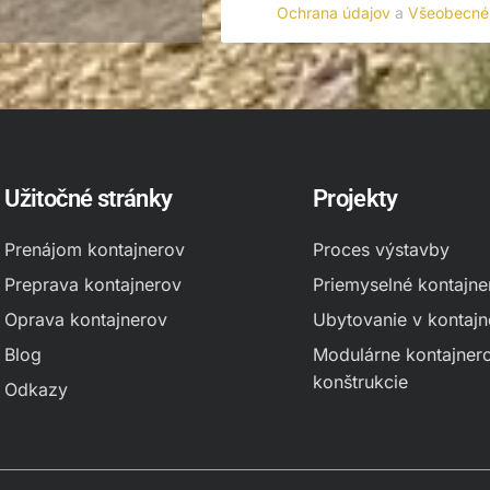
a
Ochrana údajov
a
Všeobecné 
c
i
e
p
o
l
í
č
Užitočné stránky
Projekty
k
a
*
Prenájom kontajnerov
Proces výstavby
Preprava kontajnerov
Priemyselné kontajne
Oprava kontajnerov
Ubytovanie v kontaj
Blog
Modulárne kontajner
konštrukcie
Odkazy