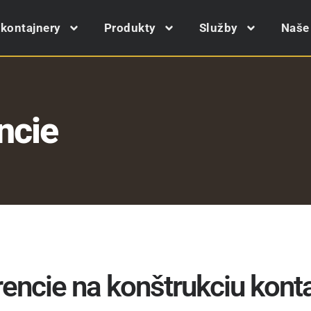
 kontajnery
Produkty
Služby
Naše 
ncie
encie na konštrukciu kont