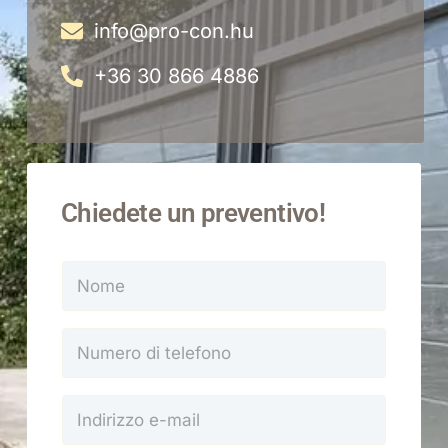
info@pro-con.hu
+36 30 866 4886
Chiedete un preventivo!
N
o
m
e
N
*
u
m
e
I
r
n
o
d