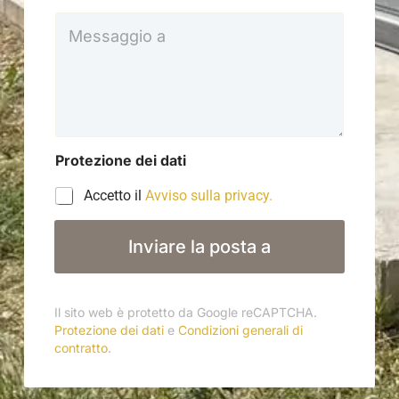
d
i
i
M
r
t
e
i
e
s
z
l
s
z
e
a
o
f
g
e
o
g
-
n
i
m
o
o
Protezione dei dati
a
*
a
i
Accetto il
Avviso sulla privacy.
l
*
Inviare la posta a
Il sito web è protetto da Google reCAPTCHA.
Protezione dei dati
e
Condizioni generali di
contratto
.