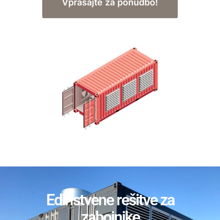
Vprašajte za ponudbo!
Edinstvene rešitve za
zabojnike