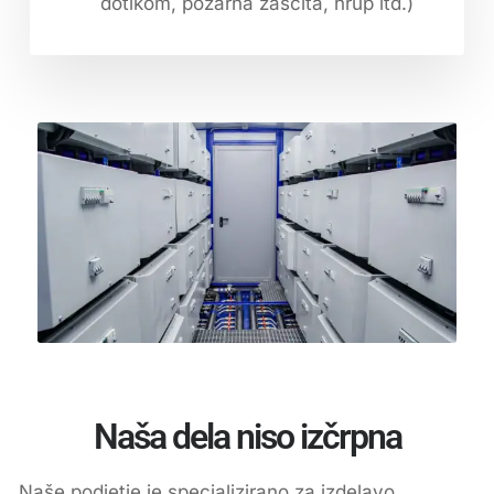
dotikom, požarna zaščita, hrup itd.)
Naša dela niso izčrpna
Naše podjetje je specializirano za izdelavo