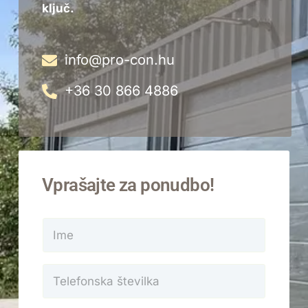
ključ.
info@pro-con.hu
+36 30 866 4886
Vprašajte za ponudbo!
I
m
e
*
T
e
l