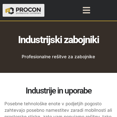
Industrijski zabojniki
Profesionalne rešitve za zabojnike
Industrije in uporabe
Posebne tehnološke enote v podjetjih pogosto
zahtevajo posebno namestitev zaradi mobilnosti ali
prostorske stiske, zato vam ponujamo rešitev, tako