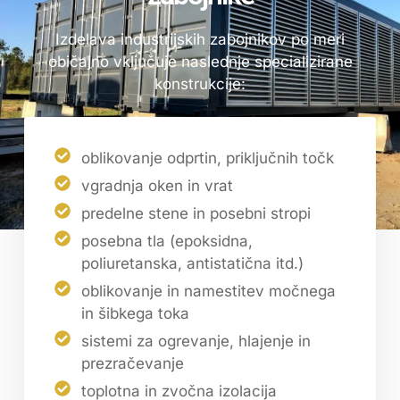
Izdelava industrijskih zabojnikov po meri
običajno vključuje naslednje specializirane
konstrukcije:
oblikovanje odprtin, priključnih točk
vgradnja oken in vrat
predelne stene in posebni stropi
posebna tla (epoksidna,
poliuretanska, antistatična itd.)
oblikovanje in namestitev močnega
in šibkega toka
sistemi za ogrevanje, hlajenje in
prezračevanje
toplotna in zvočna izolacija