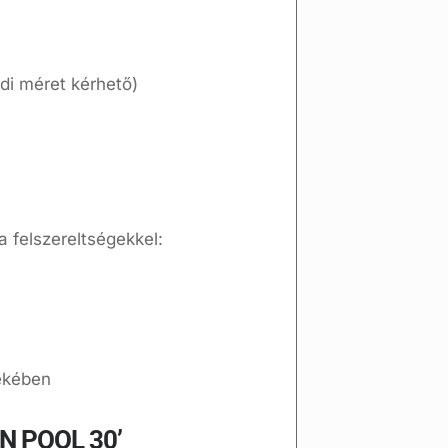
di méret kérhető)
 felszereltségekkel:
ekében
ON POOL 30’