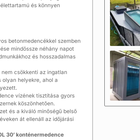
ú élettartamú és könnyen
yos betonmedencékkel szemben
tése mindössze néhány napot
öldmunkákhoz és hosszadalmas
s nem csökkenti az ingatlan
s olyan helyekre, ahol a
ezett.
ence vízének tisztítása gyors
szernek köszönhetően.
zet és a kiváló minőségű belső
veken át ellenáll az időjárási
L 30’ konténermedence