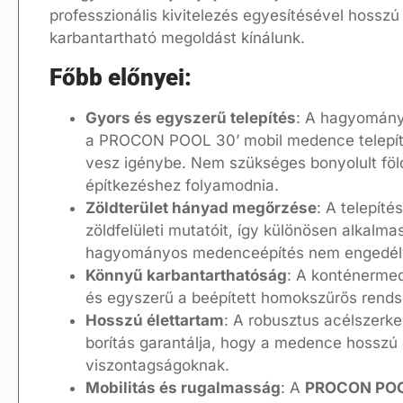
professzionális kivitelezés egyesítésével hossz
karbantartható megoldást kínálunk.
Főbb előnyei:
Gyors és egyszerű telepítés
: A hagyomán
a PROCON POOL 30’ mobil medence telepí
vesz igénybe. Nem szükséges bonyolult f
építkezéshez folyamodnia.
Zöldterület hányad megőrzése
: A telepíté
zöldfelületi mutatóit, így különösen alkalma
hagyományos medenceépítés nem engedély
Könnyű karbantarthatóság
: A konténermed
és egyszerű a beépített homokszűrős rend
Hosszú élettartam
: A robusztus acélszerke
borítás garantálja, hogy a medence hosszú é
viszontagságoknak.
Mobilitás és rugalmasság
: A
PROCON POO