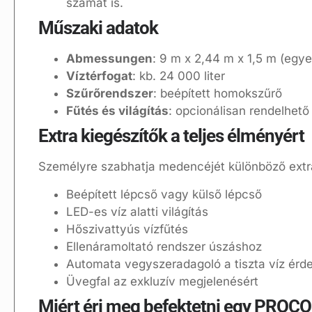
számát is.
Műszaki adatok
Abmessungen
: 9 m x 2,44 m x 1,5 m (egye
Víztérfogat
: kb. 24 000 liter
Szűrőrendszer
: beépített homokszűrő
Fűtés és világítás
: opcionálisan rendelhető
Extra kiegészítők a teljes élményért
Személyre szabhatja medencéjét különböző extra
Beépített lépcső vagy külső lépcső
LED-es víz alatti világítás
Hőszivattyús vízfűtés
Ellenáramoltató rendszer úszáshoz
Automata vegyszeradagoló a tiszta víz érd
Üvegfal az exkluzív megjelenésért
Miért éri meg befektetni egy PROC