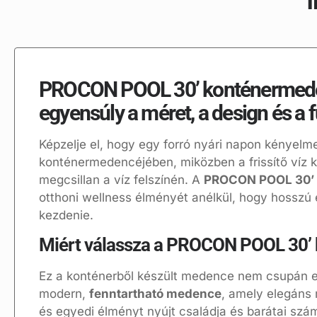
PROCON POOL 30’ konténermeden
egyensúly a méret, a design és a 
Képzelje el, hogy egy forró nyári napon kényelme
konténermedencéjében, miközben a frissítő víz k
megcsillan a víz felszínén. A
PROCON POOL 30’ 
otthoni wellness élményét anélkül, hogy hosszú 
kezdenie.
Miért válassza a PROCON POOL 30’
Ez a konténerből készült medence nem csupán egy
modern,
fenntartható medence
, amely elegáns 
és egyedi élményt nyújt családja és barátai szá