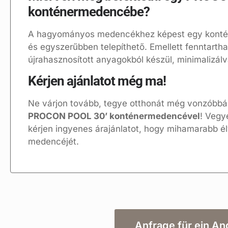
konténermedencébe?
A hagyományos medencékhez képest egy konté
és egyszerűbben telepíthető. Emellett fenntartha
újrahasznosított anyagokból készül, minimalizálv
Kérjen ajánlatot még ma!
Ne várjon tovább, tegye otthonát még vonzóbbá 
PROCON POOL 30’ konténermedencével
! Vegy
kérjen ingyenes árajánlatot, hogy mihamarabb é
medencéjét.
Anfrage für ein A