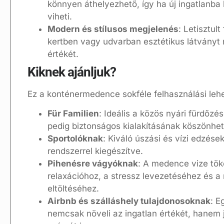
könnyen áthelyezhető, így ha új ingatlanba
viheti.
Modern és stílusos megjelenés
: Letisztul
kertben vagy udvarban esztétikus látványt 
értékét.
Kiknek ajánljuk?
Ez a konténermedence sokféle felhasználási lehe
Für Familien
: Ideális a közös nyári fürdő
pedig biztonságos kialakításának köszönhet
Sportolóknak
: Kiváló úszási és vízi edzése
rendszerrel kiegészítve.
Pihenésre vágyóknak
: A medence vize töké
relaxációhoz, a stressz levezetéséhez és a 
eltöltéséhez.
Airbnb és szálláshely tulajdonosoknak
: E
nemcsak növeli az ingatlan értékét, hanem 