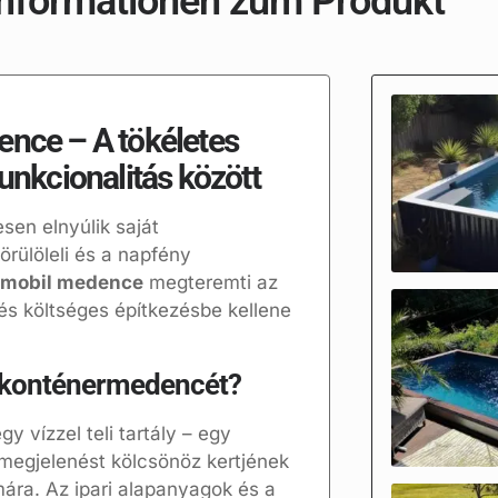
Informationen zum Produkt
ce – A tökéletes
funkcionalitás között
sen elnyúlik saját
örülöleli és a napfény
mobil medence
megteremti az
és költséges építkezésbe kellene
 konténermedencét?
 vízzel teli tartály – egy
megjelenést kölcsönöz kertjének
mára. Az ipari alapanyagok és a