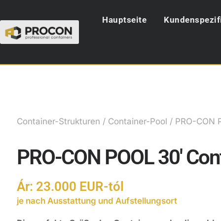
Hauptseite
Kundenspezif
Container-Strukturen
/
Container-Pool
/ PRO-CON P
PRO-CON POOL 30′ Cont
Ár: 23.000 EUR-tól
je nach Ausstattung und Aufstellungsort