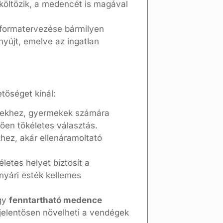
 költözik, a medencét is magával
t formatervezése bármilyen
nyújt, emelve az ingatlan
tőséget kínál:
zésekhez, gyermekek számára
ően tökéletes választás.
khez, akár ellenáramoltató
letes helyet biztosít a
nyári esték kellemes
gy
fenntartható medence
jelentősen növelheti a vendégek