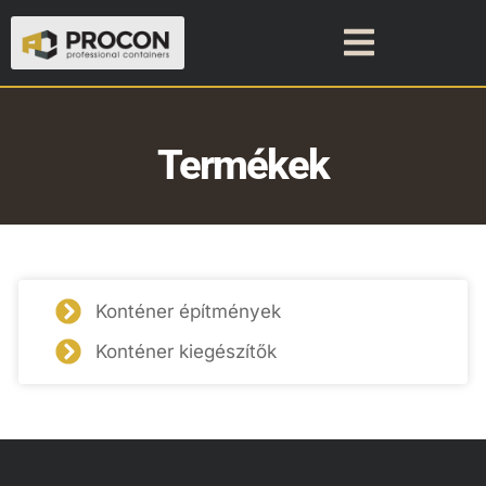
Termékek
Konténer építmények
Konténer kiegészítők