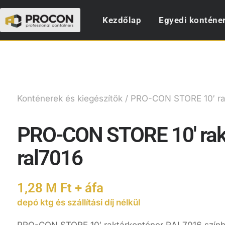
Kezdőlap
Egyedi konténe
Konténerek és kiegészítők
/ PRO-CON STORE 10′ rak
PRO-CON STORE 10′ rak
ral7016
1,28 M Ft + áfa
depó ktg és szállítási díj nélkül