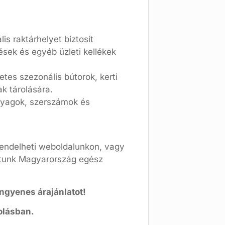
is raktárhelyet biztosít
sek és egyéb üzleti kellékek
tes szezonális bútorok, kerti
k tárolására.
nyagok, szerszámok és
endelheti weboldalunkon, vagy
sítunk Magyarország egész
ngyenes árajánlatot!
olásban.