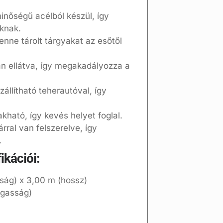
inőségű acélból készül, így
oknak.
enne tárolt tárgyakat az esőtől
an ellátva, így megakadályozza a
állítható teherautóval, így
ható, így kevés helyet foglal.
ral van felszerelve, így
.
ikációi:
ság) x 3,00 m (hossz)
agasság)