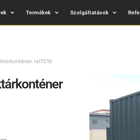
rek
Termékek
Szolgáltatások
Refe
tárkonténer ral7016
tárkonténer