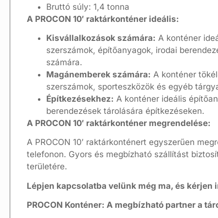
Bruttó súly: 1,4 tonna
A PROCON 10′ raktárkonténer ideális:
Kisvállalkozások számára:
A konténer ideál
szerszámok, építőanyagok, irodai berendezé
számára.
Magánemberek számára:
A konténer tökéle
szerszámok, sporteszközök és egyéb tárgya
Építkezésekhez:
A konténer ideális építőa
berendezések tárolására építkezéseken.
A PROCON 10′ raktárkonténer megrendelése:
A PROCON 10′ raktárkonténert egyszerűen megr
telefonon. Gyors és megbízható szállítást bizto
területére.
Lépjen kapcsolatba velünk még ma, és kérjen i
PROCON Konténer: A megbízható partner a tár