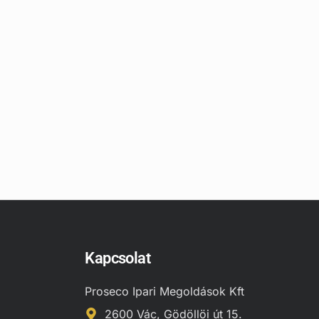
Kapcsolat
Proseco Ipari Megoldások Kft
2600 Vác, Gödöllöi út 15.