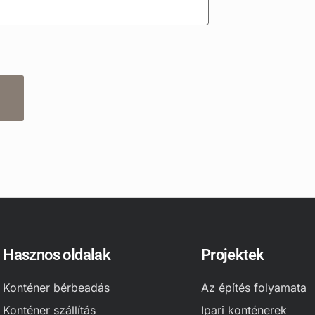
Hasznos oldalak
Projektek
Konténer bérbeadás
Az építés folyamata
Konténer szállítás
Ipari konténerek