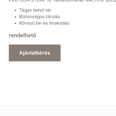
PRO-CON STORE 10′ raktárkonténer RAL7016 színb
Tágas belső tér
Biztonságos tárolás
Könnyű be-és kirakodás
rendelhető
Ajánlatkérés