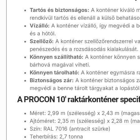
Tartós és biztonságos:
A konténer kiváló m
rendkívül tartós és ellenáll a külső behatás
Vízálló:
A konténer vízálló, így megvédi a b
és a hótól.
Szellőző:
A konténer szellőzőrendszerrel v
penészedés és a rozsdásodás kialakulását.
Könnyen szállítható:
A konténer könnyen sz
bárhová magával viheti.
Könnyen tárolható:
A konténer egymásra rak
Biztonságos zár:
A konténer biztonságos zár
megvédi a benne tárolt tárgyakat a lopástól
A PROCON 10′ raktárkonténer specif
Méret: 2,99 m (szélesség) x 2,43 m (magas
Ajtóméret: 2,35 m (szélesség) x 2,28 m (m
Szín: RAL 7016 (antracit szürke)
Teherbírás: 2,7 tonna