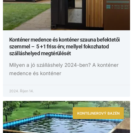
Konténer medence és konténer szauna befektetői
szemmel – 5 +1 friss érv, mellyel fokozhatod
szálláshelyed megtérülését
Milyen a jó szálláshely 2024-ben? A konténer
medence és konténer
2024. Říjen 14.
KONTEJNEROVÝ BAZÉN